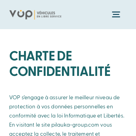
Passer
au
Toggl
contenu
Navig
Accueil
CHARTE DE
Nos offres
CONFIDENTIALITÉ
Pour les collectivités
Mode d’emploi
VOP s’engage à assurer le meilleur niveau de
protection à vos données personnelles en
Pour les entreprises
Qui sommes-nous ?
conformité avec la loi Informatique et Libertés.
En visitant le site pilauka-group.com vous
Pour les pro de l’auto
Contact
acceptez la collecte, le traitement et