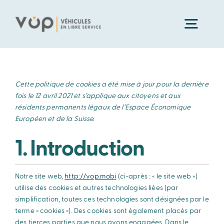
Passer
au
Toggl
contenu
Navig
Accueil
Cette politique de cookies a été mise à jour pour la dernière
fois le 12 avril 2021 et s’applique aux citoyens et aux
Nos offres
résidents permanents légaux de l’Espace Économique
Européen et de la Suisse.
1. Introduction
Pour les collectivités
Mode d’emploi
Notre site web,
http://vop.mobi
(ci-après : « le site web »)
Pour les entreprises
Qui sommes-nous ?
utilise des cookies et autres technologies liées (par
simplification, toutes ces technologies sont désignées par le
terme « cookies »). Des cookies sont également placés par
Pour les pro de l’auto
Contact
des tierces parties que nous avons engagées. Dans le